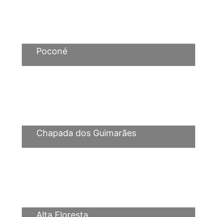
Poconé
Chapada dos Guimarães
Alta Floresta