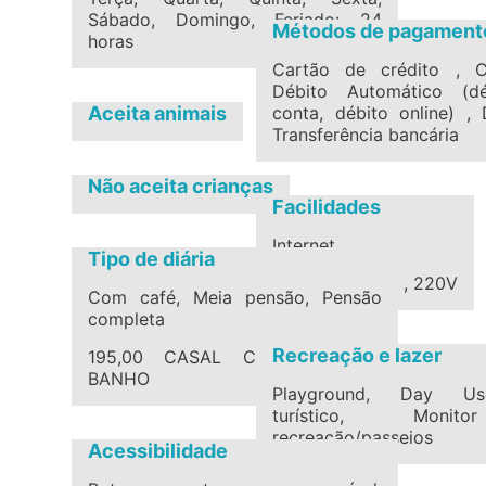
Sábado, Domingo, Feriado: 24
Métodos de pagament
horas
Cartão de crédito , C
Débito Automático (d
Aceita animais
conta, débito online) , 
Transferência bancária
Não aceita crianças
Facilidades
Internet
Tipo de diária
Voltagem: 110V , 220V
Com café, Meia pensão, Pensão
completa
Recreação e lazer
195,00 CASAL COM CAFÉ E
BANHO
Playground, Day Us
turístico, Moni
recreação/passeios
Acessibilidade